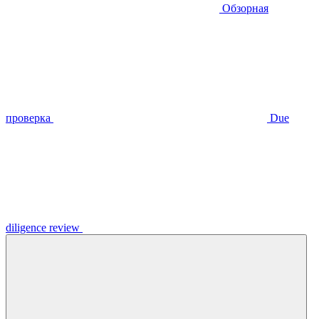
Обзорная
проверка
Due
diligence review