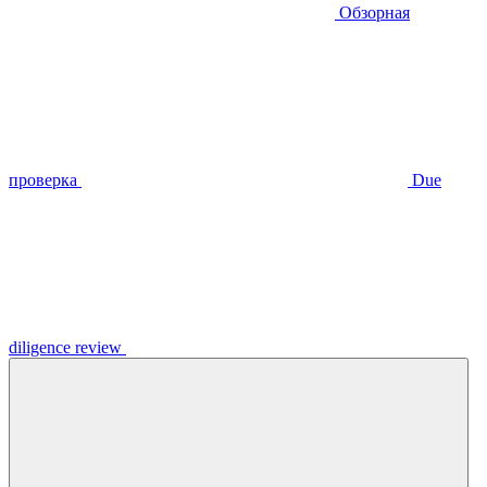
Обзорная
проверка
Due
diligence review