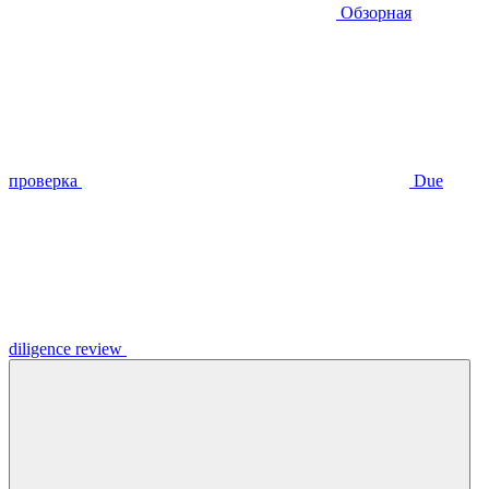
Обзорная
проверка
Due
diligence review