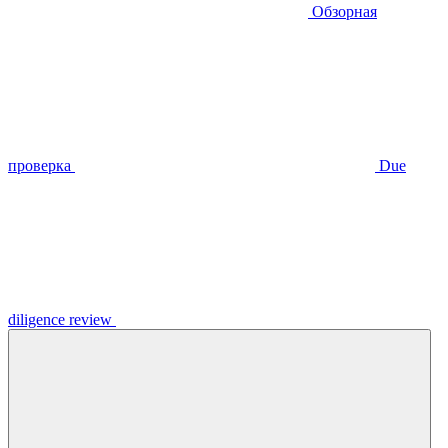
Обзорная
проверка
Due
diligence review