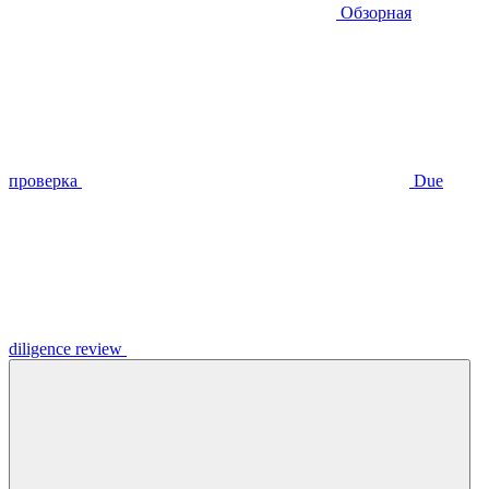
Обзорная
проверка
Due
diligence review