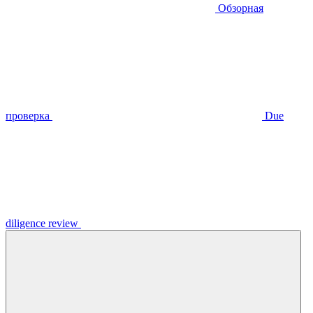
Обзорная
проверка
Due
diligence review