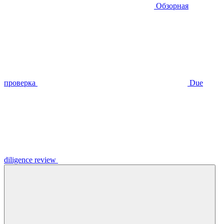
Обзорная
проверка
Due
diligence review