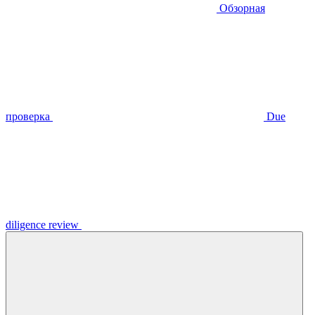
Обзорная
проверка
Due
diligence review