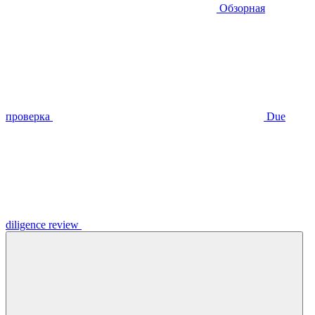
Обзорная
проверка
Due
diligence review