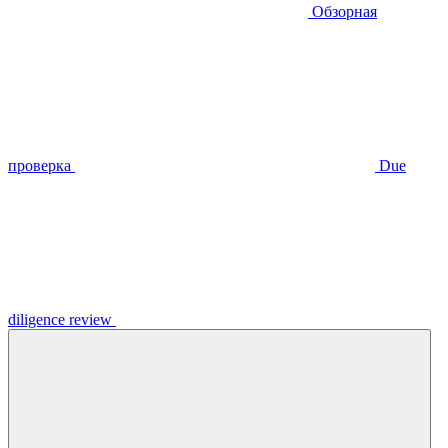
Обзорная
проверка
Due
diligence review