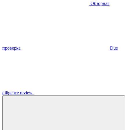
Обзорная
проверка
Due
diligence review