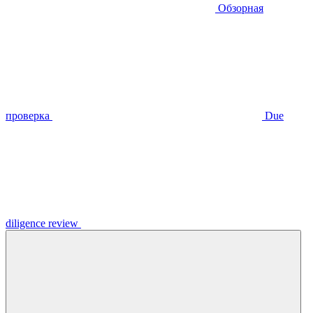
Обзорная
проверка
Due
diligence review