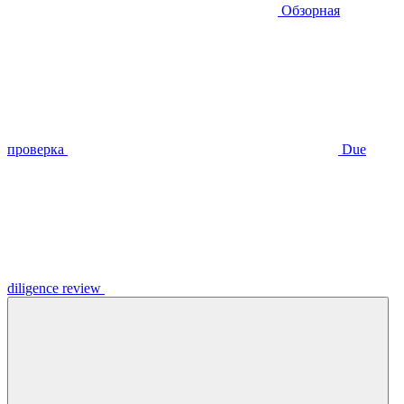
Обзорная
проверка
Due
diligence review