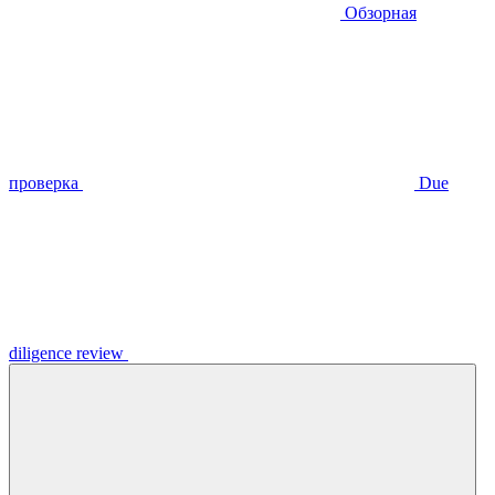
Обзорная
проверка
Due
diligence review