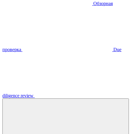
Обзорная
проверка
Due
diligence review