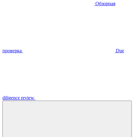
Обзорная
проверка
Due
diligence review