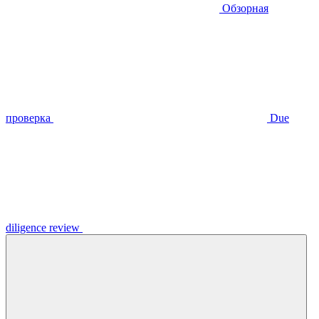
Обзорная
проверка
Due
diligence review