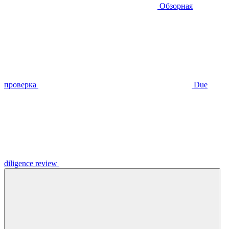
Обзорная
проверка
Due
diligence review