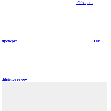
Обзорная
проверка
Due
diligence review