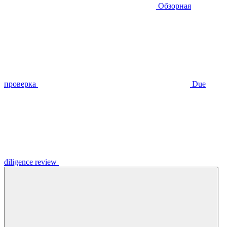
Обзорная
проверка
Due
diligence review