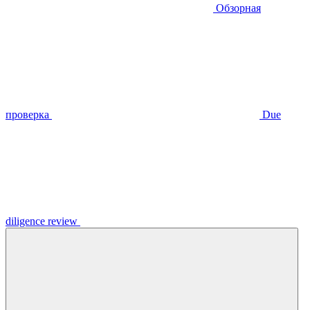
Обзорная
проверка
Due
diligence review