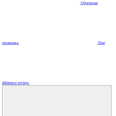
Обзорная
проверка
Due
diligence review