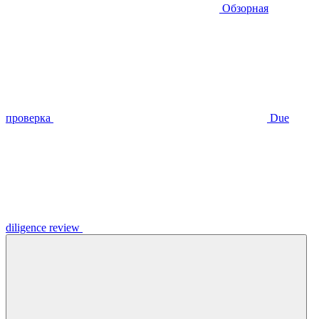
Обзорная
проверка
Due
diligence review